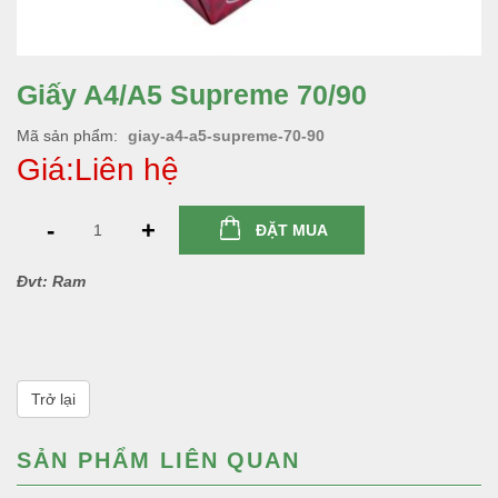
Giấy A4/A5 Supreme 70/90
Mã sản phẩm
giay-a4-a5-supreme-70-90
Giá:Liên hệ
-
+
ĐẶT MUA
Đvt: Ram
Trở lại
SẢN PHẨM LIÊN QUAN