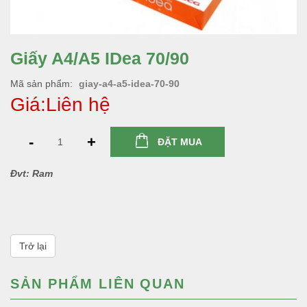
Giấy A4/A5 IDea 70/90
Mã sản phẩm
giay-a4-a5-idea-70-90
Giá:Liên hệ
-
+
ĐẶT MUA
Đvt: Ram
Trở lại
SẢN PHẨM LIÊN QUAN