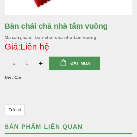
Bàn chải chà nhà tắm vuông
Mã sản phẩm
ban-chai-cha-nha-tam-vuong
Giá:Liên hệ
-
+
ĐẶT MUA
Đvt: Cái
Trở lại
SẢN PHẨM LIÊN QUAN