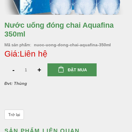
Nước uống đóng chai Aquafina
350ml
Mã sản phẩm
nuoc-uong-dong-chai-aquafina-350ml
Giá:Liên hệ
-
+
ĐẶT MUA
Đvt: Thùng
Trở lại
SẢN PHẨM LIÊN QUAN